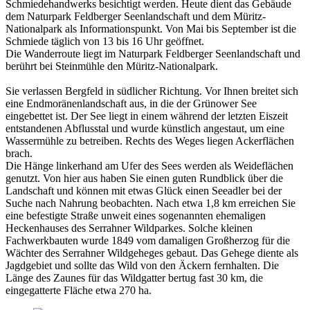
Schmiedehandwerks besichtigt werden. Heute dient das Gebäude
dem Naturpark Feldberger Seenlandschaft und dem Müritz-
Nationalpark als Informationspunkt. Von Mai bis September ist die
Schmiede täglich von 13 bis 16 Uhr geöffnet.
Die Wanderroute liegt im Naturpark Feldberger Seenlandschaft und
berührt bei Steinmühle den Müritz-Nationalpark.
Sie verlassen Bergfeld in südlicher Richtung. Vor Ihnen breitet sich
eine Endmoränenlandschaft aus, in die der Grünower See
eingebettet ist. Der See liegt in einem während der letzten Eiszeit
entstandenen Abflusstal und wurde künstlich angestaut, um eine
Wassermühle zu betreiben. Rechts des Weges liegen Ackerflächen
brach.
Die Hänge linkerhand am Ufer des Sees werden als Weideflächen
genutzt. Von hier aus haben Sie einen guten Rundblick über die
Landschaft und können mit etwas Glück einen Seeadler bei der
Suche nach Nahrung beobachten. Nach etwa 1,8 km erreichen Sie
eine befestigte Straße unweit eines sogenannten ehemaligen
Heckenhauses des Serrahner Wildparkes. Solche kleinen
Fachwerkbauten wurde 1849 vom damaligen Großherzog für die
Wächter des Serrahner Wildgeheges gebaut. Das Gehege diente als
Jagdgebiet und sollte das Wild von den Äckern fernhalten. Die
Länge des Zaunes für das Wildgatter bertug fast 30 km, die
eingegatterte Fläche etwa 270 ha.