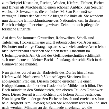
zum Beispiel Kastanien, Eschen, Weiden, Kiefern, Fichten, Eichen
und Birken als Mischbestand einen schönen Anblick. Am Seeufer
wachsen Schwarzerlen, die ein hohes Maß an Bodennässe
vertragen. Hinter der Steinmühle biegen Sie links ab. Sie wandern
nun durch die Entwicklungszone des Nationalparkes. In diesem
Bereich erfolgen über einen gewissen Zeitraum noch pflegende
forstliche Eingriffe.
Auf dem See kommen Graureiher, Rohrweihen, Schell- und
Tafelenten, Höckerschwäne und Haubentaucher vor. Aber auch
Fischotter und einige Grauganspaare sowie viele andere Arten leben
hier. Rechterhand erreichen Sie einen tiefen Einschnitt im
Uferhangbereich. Am Grund des Geländeeinschnittes schlängelt
sich noch heute ein kleiner Bachlauf entlang, der schließlich in den
Grünower See mündet.
Nun geht es vorbei an der Badestelle des Dorfes hinauf zum
Kiefernwald. Nach etwa 0,5 km schlagen Sie einen links
abbiegenden Pfad ein. Diesem folgend erreichen Sie einen
Knüppeldamm, der über den Godendorfer Mühlenbach führt. Der
Bach mündet in den Stubbenteich, den oberen Teil des Grünower
Sees. Dieser Seeteil ist mit dichtem und hohem Schilf bestanden.
Nun biegen Sie an der großen Eiche rechts ab und erreichen schon
bald Bergfeld. Am Feldweg biegen Sie wiederum rechts ab und sind
nach wenigen Minuten an der Schmiede angelangt, wo die